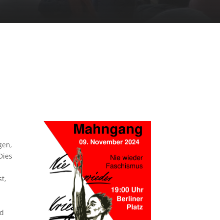
gen,
Dies
n
t,
nd